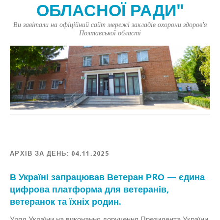
ОБЛАСНОЇ РАДИ"
Ви завітали на офіційний сайт мережі закладів охорони здоров'я
Полтавської області
АРХІВ ЗА ДЕНЬ:
04.11.2025
В Україні запрацював Ветеран РRО — єдина
цифрова платформа для ветеранів,
ветеранок та їхніх родин.
Уряд України на виконання доручення Президента України